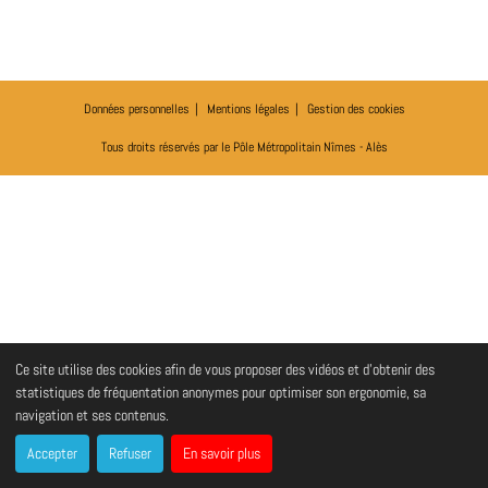
Données personnelles
Mentions légales
Gestion des cookies
Tous droits réservés par le Pôle Métropolitain Nîmes - Alès
Ce site utilise des cookies afin de vous proposer des vidéos et d'obtenir des
statistiques de fréquentation anonymes pour optimiser son ergonomie, sa
navigation et ses contenus.
Accepter
Refuser
En savoir plus